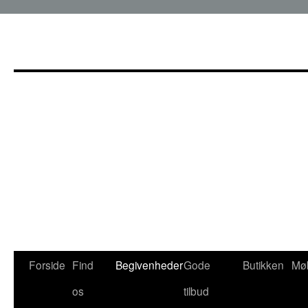
Hop
til
indhold
Forside
Find
Begivenheder
Gode
Butikken
Møb
os
tilbud