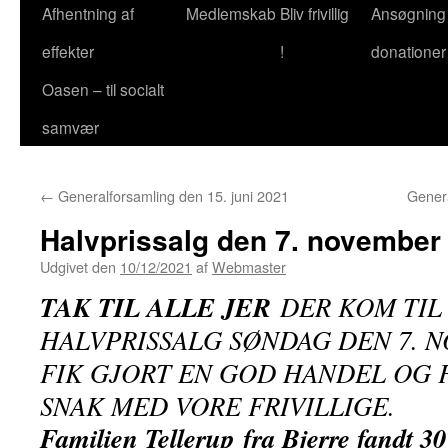
Afhentning af
Medlemskab
Bliv frivillig
Ansøgning
effekter
!
donationer
Oasen – til socialt
samvær
←
Generalforsamling den 15. juni 2021
Genera
Halvprissalg den 7. november
Udgivet den
10/12/2021
af
Webmaster
TAK TIL ALLE JER
DER KOM TIL
HALVPRISSALG SØNDAG DEN 7. N
FIK GJORT EN GOD HANDEL OG 
SNAK MED VORE FRIVILLIGE.
Familien Tellerup fra Bjerre fandt 30 