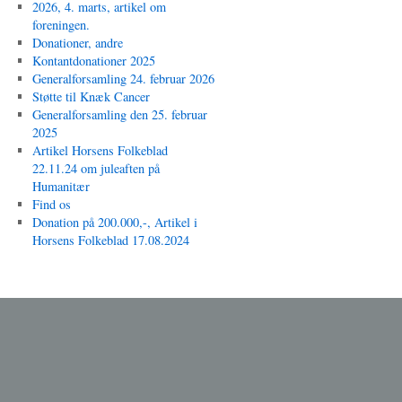
2026, 4. marts, artikel om
foreningen.
Donationer, andre
Kontantdonationer 2025
Generalforsamling 24. februar 2026
Støtte til Knæk Cancer
Generalforsamling den 25. februar
2025
Artikel Horsens Folkeblad
22.11.24 om juleaften på
Humanitær
Find os
Donation på 200.000,-, Artikel i
Horsens Folkeblad 17.08.2024