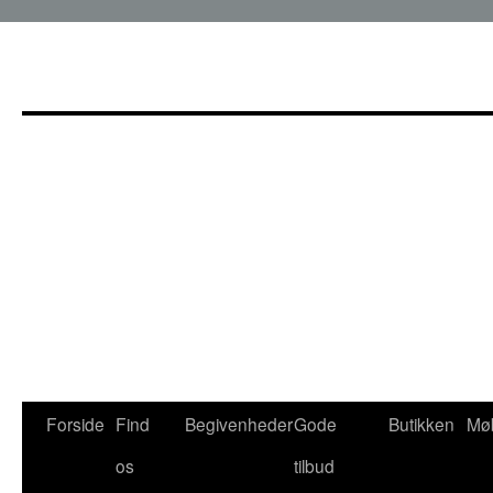
Hop
til
indhold
Forside
Find
Begivenheder
Gode
Butikken
Møb
os
tilbud