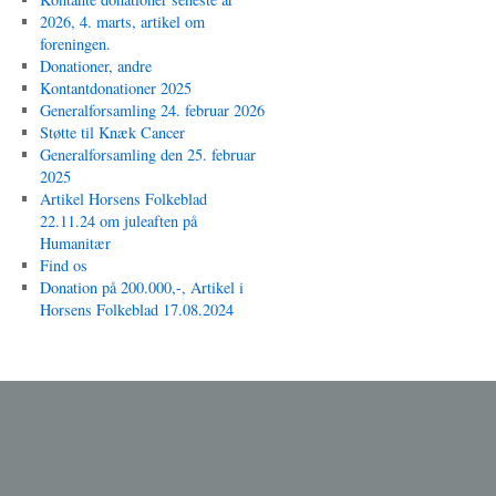
2026, 4. marts, artikel om
foreningen.
Donationer, andre
Kontantdonationer 2025
Generalforsamling 24. februar 2026
Støtte til Knæk Cancer
Generalforsamling den 25. februar
2025
Artikel Horsens Folkeblad
22.11.24 om juleaften på
Humanitær
Find os
Donation på 200.000,-, Artikel i
Horsens Folkeblad 17.08.2024