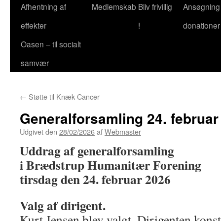
Afhentning af
Medlemskab
Bliv frivillig
Ansøgning
effekter
!
donationer
Oasen – til socialt
samvær
←
Støtte til Knæk Cancer
Generalforsamling 24. februar
Udgivet den
28/02/2026
af
Webmaster
Uddrag af generalforsamling
i Brædstrup Humanitær Forening
tirsdag den 24. februar 2026
Valg af dirigent.
Kurt Jensen blev valgt. Dirigenten konst