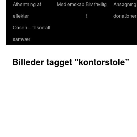
Afhentning af
Medlemskab
Bliv frivillig
Ansøgning
effekter
!
donationer
Oasen – til socialt
samvær
Billeder tagget "kontorstole"