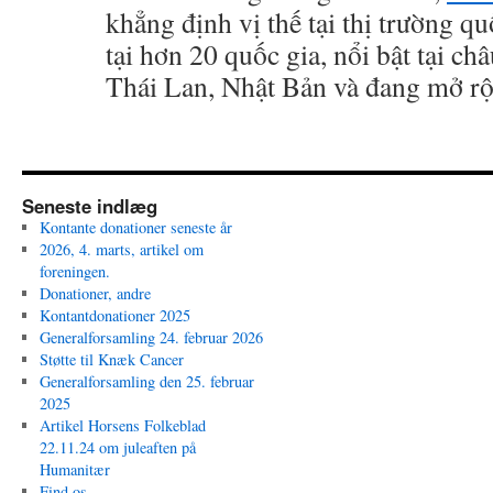
khẳng định vị thế tại thị trường qu
tại hơn 20 quốc gia, nổi bật tại c
Thái Lan, Nhật Bản và đang mở rộ
Seneste indlæg
Kontante donationer seneste år
2026, 4. marts, artikel om
foreningen.
Donationer, andre
Kontantdonationer 2025
Generalforsamling 24. februar 2026
Støtte til Knæk Cancer
Generalforsamling den 25. februar
2025
Artikel Horsens Folkeblad
22.11.24 om juleaften på
Humanitær
Find os