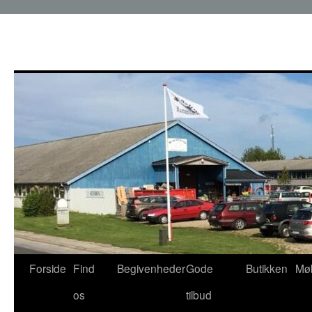
Hop
til
indhold
Forside
Find
Begivenheder
Gode
Butikken
Møb
os
tilbud