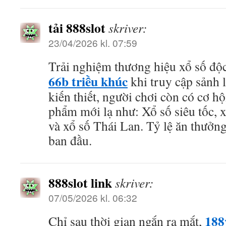
tải 888slot
skriver:
23/04/2026 kl. 07:59
Trải nghiệm thương hiệu xổ số độ
66b triều khúc
khi truy cập sảnh 
kiến thiết, người chơi còn có cơ hộ
phẩm mới lạ như: Xổ số siêu tốc, 
và xổ số Thái Lan. Tỷ lệ ăn thưởng
ban đầu.
888slot link
skriver:
07/05/2026 kl. 06:32
188
Chỉ sau thời gian ngắn ra mắt,