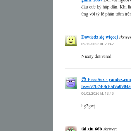
đầu cực kỳ hấp dẫn. Khi l
ứng với tỷ lệ phần trăm tr
Dowiedz się więcej
skrive
09/12/2025 kl. 20:42
Nicely delivered
😏 Free Sex - yandex.
hs=e97b740610d9a09045
06/02/2026 kl. 13:46
hg2gwj
tài xỉu 66b
skriver: