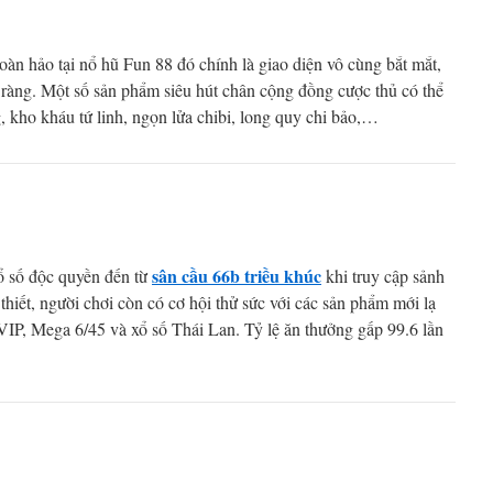
àn hảo tại nổ hũ Fun 88 đó chính là giao diện vô cùng bắt mắt,
 ràng. Một số sản phẩm siêu hút chân cộng đồng cược thủ có thể
, kho kháu tứ linh, ngọn lửa chibi, long quy chi bảo,…
sân cầu 66b triều khúc
ổ số độc quyền đến từ
khi truy cập sảnh
thiết, người chơi còn có cơ hội thử sức với các sản phẩm mới lạ
 VIP, Mega 6/45 và xổ số Thái Lan. Tỷ lệ ăn thưởng gấp 99.6 lần