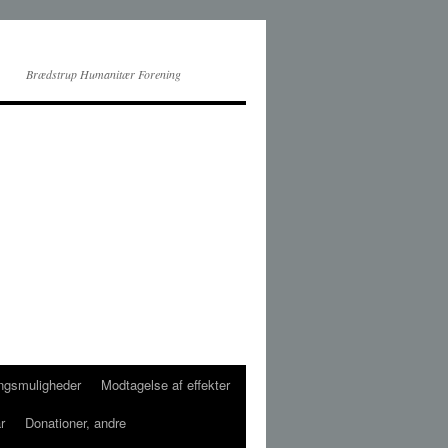
Brædstrup Humanitær Forening
ingsmuligheder
Modtagelse af effekter
r
Donationer, andre