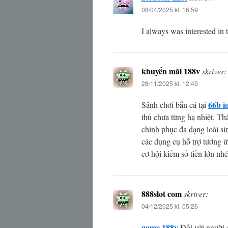
08/04/2025 kl. 16:59
I always was interested in t
khuyến mãi 188v
skriver:
28/11/2025 kl. 12:49
66b i
Sảnh chơi bắn cá tại
thủ chưa từng hạ nhiệt. Th
chinh phục đa dạng loài s
các dụng cụ hỗ trợ tương ứ
cơ hội kiếm số tiền lớn nhé
888slot com
skriver:
04/12/2025 kl. 05:26
game 188v
Đối với người 