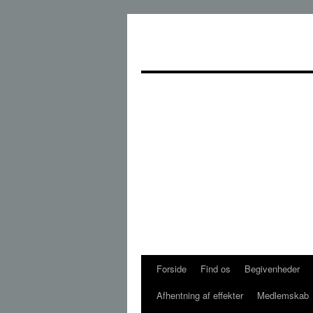
Hop
til
indhold
Forside
Find os
Begivenheder
Afhentning af effekter
Medlemskab