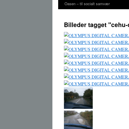
Oasen – til socialt samvær
Billeder tagget "cehu-