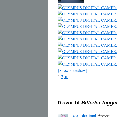
[Show slideshow]
1
2
►
0 svar til
Billeder tagge
zoritoler imol
skriver: