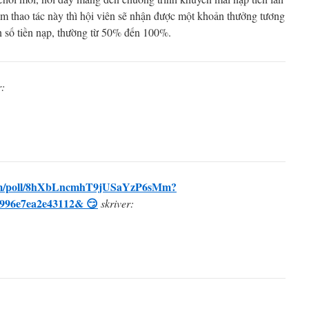
àm thao tác này thì hội viên sẽ nhận được một khoản thưởng tương
ên số tiền nạp, thường từ 50% đến 100%.
r:
com/poll/8hXbLncmhT9jUSaYzP6sMm?
996e7ea2e43112& 😏
skriver: