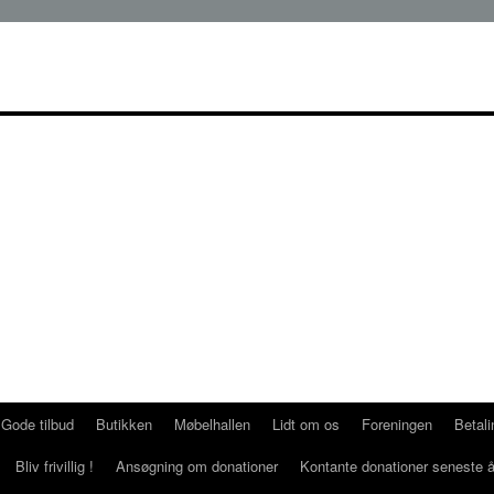
Gode tilbud
Butikken
Møbelhallen
Lidt om os
Foreningen
Betal
Bliv frivillig !
Ansøgning om donationer
Kontante donationer seneste å