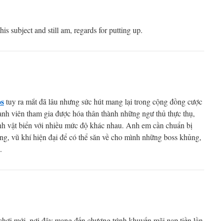
his subject and still am, regards for putting up.
os
tuy ra mắt đã lâu nhưng sức hút mang lại trong cộng đồng cược
ành viên tham gia được hóa thân thành những ngư thủ thực thụ,
inh vật biển với nhiều mức độ khác nhau. Anh em cần chuẩn bị
ng, vũ khí hiện đại để có thể săn về cho mình những boss khủng,
.
chơi mới, nơi đây mang đến chương trình khuyến mãi nạp tiền lần