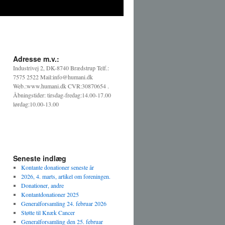
Adresse m.v.:
Industrivej 2, DK-8740 Brædstrup Telf.:
7575 2522 Mail:info@humani.dk
Web.:www.humani.dk CVR:30870654 .
Åbningstider: tirsdag-fredag:14.00-17.00
lørdag:10.00-13.00
Seneste indlæg
Kontante donationer seneste år
2026, 4. marts, artikel om foreningen.
Donationer, andre
Kontantdonationer 2025
Generalforsamling 24. februar 2026
Støtte til Knæk Cancer
Generalforsamling den 25. februar