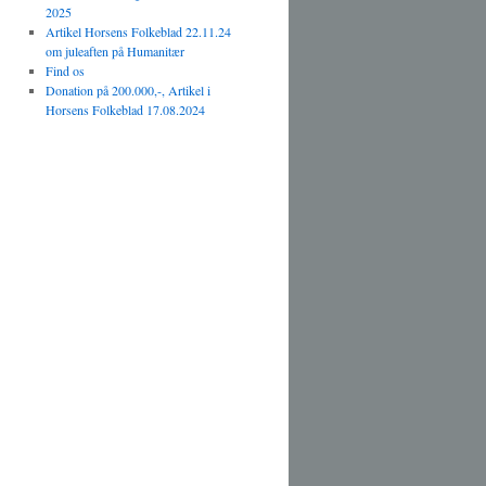
2025
Artikel Horsens Folkeblad 22.11.24
om juleaften på Humanitær
Find os
Donation på 200.000,-, Artikel i
Horsens Folkeblad 17.08.2024