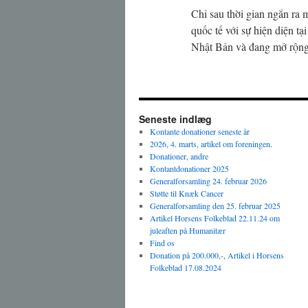
Chỉ sau thời gian ngắn ra 
quốc tế với sự hiện diện t
Nhật Bản và đang mở rộng
Seneste indlæg
Kontante donationer seneste år
2026, 4. marts, artikel om foreningen.
Donationer, andre
Kontantdonationer 2025
Generalforsamling 24. februar 2026
Støtte til Knæk Cancer
Generalforsamling den 25. februar 2025
Artikel Horsens Folkeblad 22.11.24 om
juleaften på Humanitær
Find os
Donation på 200.000,-, Artikel i Horsens
Folkeblad 17.08.2024