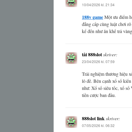
10/04/2026 kl. 21:34
188v game
Một ưu điểm ho
đẳng cấp cùng luật chơi rõ
kể đến như ăn khế trả vàng
tải 888slot
skriver:
23/04/2026 kl. 07:59
Trải nghiệm thương hiệu x
lô đề. Bên cạnh xổ số kiến 
như: Xổ số siêu tốc, xổ số
tiền cược ban đầu.
888slot link
skriver:
07/05/2026 kl. 06:32